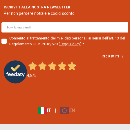
ISCRIVITI ALLA NOSTRA NEWSLETTER
Per non perdere notizie e codici sconto
E
m
a
Consento al trattamento dei miei dati personali ai sensi dell'art. 13 del
Regolamento UE n. 2016/679
(
Leggi Policy
)
i
l
ISCRIVITI
f
o
r
4,8
/5
n
e
w
s
l
e
IT
|
EN
|
t
t
e