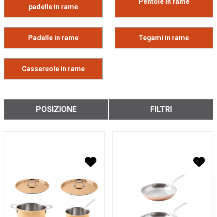
Pentole in rame
padelle in rame
Padelle in rame
Tegami in rame
Casseruole in rame
POSIZIONE
FILTRI