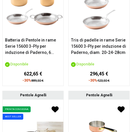
Batteria di Pentole in rame
Tris di padelle in rame Serie
Serie 15600 3-Ply per
15600 3-Ply per induzione di
induzione di Paderno, 6
Paderno, diam. 20-24-28cm
pezzi
Disponibile
Disponibile
622,65 €
296,45 €
-30%
-30%
889,50 €
423,50 €
Pentole Agnelli
Pentole Agnelli
PRONTA CONSEGNA
BEST SELLER