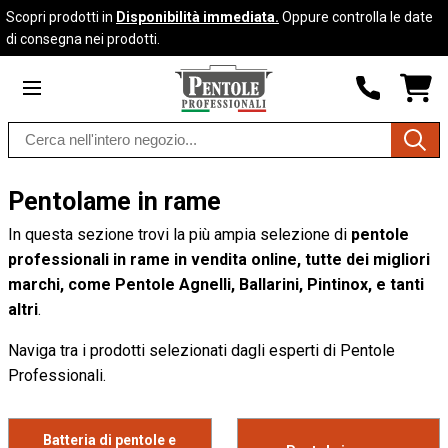
Scopri prodotti in
Disponibilità immediata.
Oppure controlla le date
Skip to
Go to
di consegna nei prodotti.
content
filters
SHO
CAR
DRO
Search
TRIG
0
products
PRO
IN
YOU
Pentolame in rame
SHO
CAR
In questa sezione trovi la più ampia selezione di
pentole
professionali in rame in vendita online, tutte dei migliori
marchi, come Pentole Agnelli, Ballarini, Pintinox, e tanti
altri
.
Naviga tra i prodotti selezionati dagli esperti di Pentole
Professionali.
Batteria di pentole e