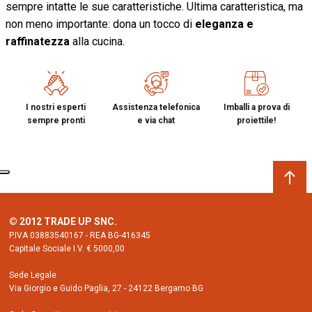
sempre intatte le sue caratteristiche. Ultima caratteristica, ma
non meno importante: dona un tocco di
eleganza e
raffinatezza
alla cucina.
I nostri esperti
Assistenza telefonica
Imballi a prova di
sempre pronti
e via chat
proiettile!
© 2012 TRADE UP SNC.
P.IVA 03883540167 - REA BG-416345
Capitale Sociale I.V. € 5000,00
Sede Legale
Via Giorgio e Guido Paglia, 27 - 24122 Bergamo BG