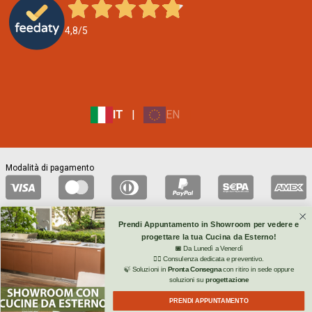
o
r
4,8
/5
n
e
w
s
l
e
IT
|
EN
|
t
t
e
Modalità di pagamento
r
s
u
b
Prendi Appuntamento in Showroom per vedere e
s
Spedizioni affidate a
progettare la tua Cucina da Esterno!
c
📅
Da Lunedì a Venerdì
👉🏻 Consulenza dedicata e preventivo.
r
🍃 Soluzioni in
Pronta Consegna
con ritiro in sede oppure
i
soluzioni su
progettazione
Privacy Policy
/
Cookie Policy
/
Credits
p
Copyrights © 2023 tutti i diritti riservati
PRENDI APPUNTAMENTO
t