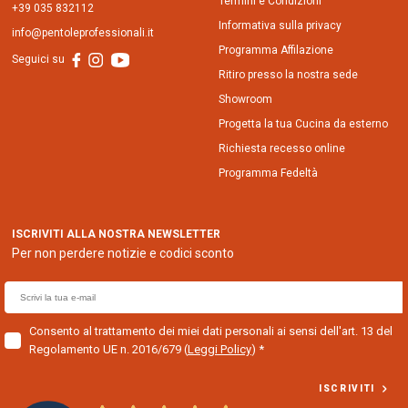
Termini e Condizioni
+39 035 832112
Informativa sulla privacy
info@pentoleprofessionali.it
Programma Affilazione
Seguici su
Ritiro presso la nostra sede
Showroom
Progetta la tua Cucina da esterno
Richiesta recesso online
Programma Fedeltà
ISCRIVITI ALLA NOSTRA NEWSLETTER
Per non perdere notizie e codici sconto
E
m
a
Consento al trattamento dei miei dati personali ai sensi dell'art. 13 del
Regolamento UE n. 2016/679
(
Leggi Policy
)
i
l
ISCRIVITI
f