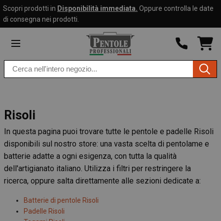
Scopri prodotti in
Disponibilità immediata.
Oppure controlla le date
Skip to
Go to
di consegna nei prodotti.
content
filters
SHO
CAR
DRO
Search
TRIG
0
products
PRO
IN
YOU
SHO
CAR
Risoli
In questa pagina puoi trovare tutte le pentole e padelle Risoli
disponibili sul nostro store: una vasta scelta di pentolame e
batterie adatte a ogni esigenza, con tutta la qualità
dell'artigianato italiano. Utilizza i filtri per restringere la
ricerca, oppure salta direttamente alle sezioni dedicate a:
Batterie di pentole Risoli
Padelle Risoli