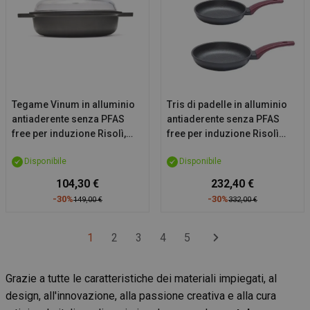
Tegame Vinum in alluminio
Tris di padelle in alluminio
antiaderente senza PFAS
antiaderente senza PFAS
free per induzione Risolì,
free per induzione Risolì
con coperchio, diam. 28cm
Vinum, diam. 24-28-32cm
Disponibile
Disponibile
104,30 €
232,40 €
-30%
-30%
149,00 €
332,00 €
1
2
3
4
5
Grazie a tutte le caratteristiche dei materiali impiegati, al
design, all'innovazione, alla passione creativa e alla cura