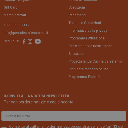
Gift Card
Spedizioni
Marchi trattati
Pagamenti
Termini e Condizioni
+39 035 832112
Informativa sulla privacy
info@pentoleprofessionali.it
Programma Affilazione
Seguici su
Ritiro presso la nostra sede
Showroom
Progetta la tua Cucina da esterno
Richiesta recesso online
Programma Fedeltà
ISCRIVITI ALLA NOSTRA NEWSLETTER
Per non perdere notizie e codici sconto
E
m
a
Consento al trattamento dei miei dati personali ai sensi dell'art. 13 del