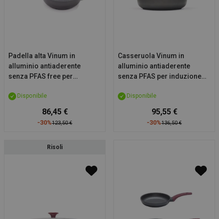
Padella alta Vinum in
Casseruola Vinum in
alluminio antiaderente
alluminio antiaderente
senza PFAS free per
senza PFAS per induzione
induzione Risolì, diam.
Risolì, con coperchio, diam.
Disponibile
Disponibile
28cm
24cm
86,45 €
95,55 €
-30%
-30%
123,50 €
136,50 €
Risoli