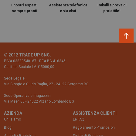
I nostri esperti
Assistenza telefonica
Imballi a prova di
sempre pronti
e via chat
proiettile!
© 2012 TRADE UP SNC.
P.IVA 03883540167 - REA BG-416345
Capitale Sociale I.V. € 5000,00
Sede Legale
Via Giorgio e Guido Paglia, 27 - 24122 Bergamo BG
Sede Operativa e magazzini
Via Meer, 60 - 24022 Alzano Lombardo BG
AZIENDA
ASSISTENZA CLIENTI
Chi siamo
Le FAQ
Blog
Regolamento Promozioni
Accedi / Registrati
Diritto di Recesso