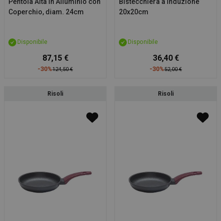
Pentola Alta in Alluminio con
Bistecchiera a Induzione
Coperchio, diam. 24cm
20x20cm
Disponibile
Disponibile
87,15 €
36,40 €
-30%
-30%
124,50 €
52,00 €
Risoli
Risoli