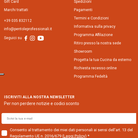
Gift Card
Spedizioni
Marchi trattati
Pagamenti
Termini e Condizioni
+39 035 832112
Informativa sulla privacy
info@pentoleprofessionali.it
Programma Affilazione
Seguici su
Ritiro presso la nostra sede
Showroom
Progetta la tua Cucina da esterno
Richiesta recesso online
Programma Fedeltà
ISCRIVITI ALLA NOSTRA NEWSLETTER
Per non perdere notizie e codici sconto
E
m
a
Consento al trattamento dei miei dati personali ai sensi dell'art. 13 del
Regolamento UE n. 2016/679
(
Leggi Policy
)
i