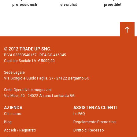
professionisti
e via chat
proiettile!
© 2012 TRADE UP SNC.
P.IVA 03883540167 - REA BG-416345
Capitale Sociale I.V. € 5000,00
Sede Legale
Via Giorgio e Guido Paglia, 27 - 24122 Bergamo BG
Sede Operativa e magazzini
Via Meer, 60 - 24022 Alzano Lombardo BG
AZIENDA
ASSISTENZA CLIENTI
Chi siamo
Le FAQ
Blog
Regolamento Promozioni
Accedi / Registrati
Diritto di Recesso