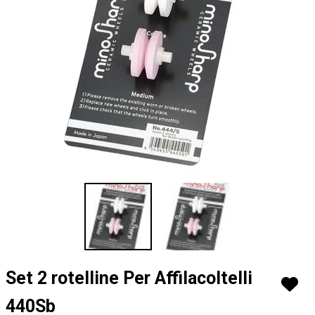
Vai
Set 2 rotelline Per Affilacoltelli
all'inizio
della
440Sb
galleria