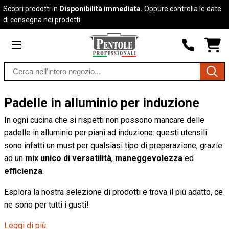
Scopri prodotti in
Disponibilità immediata.
Oppure controlla le date
Skip to
Go to
di consegna nei prodotti.
content
filters
SHO
CAR
DRO
Search
TRIG
0
products
PRO
IN
YOU
Padelle in alluminio per induzione
SHO
CAR
In ogni cucina che si rispetti non possono mancare delle
padelle in alluminio per piani ad induzione: questi utensili
sono infatti un must per qualsiasi tipo di preparazione, grazie
ad un
mix unico di versatilità
,
maneggevolezza
ed
efficienza
.
Esplora la nostra selezione di prodotti e trova il più adatto, ce
ne sono per tutti i gusti!
Leggi di più.