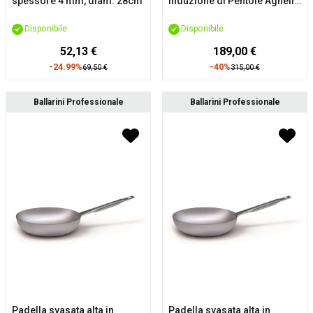
spessore 4 mm, diam. 28cm
induzione di Pentole Agnelli,
diam. 24/28/32/36cm
Disponibile
Disponibile
52,13 €
189,00 €
-24.99%
-40%
69,50 €
315,00 €
Ballarini Professionale
Ballarini Professionale
Padella svasata alta in
Padella svasata alta in