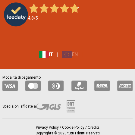
o
r
4,8
/5
n
e
w
s
l
e
IT
|
EN
|
t
t
e
Modalità di pagamento
r
s
u
b
s
Spedizioni affidate a
c
r
i
Privacy Policy
/
Cookie Policy
/
Credits
p
Copyrights © 2023 tutti i diritti riservati