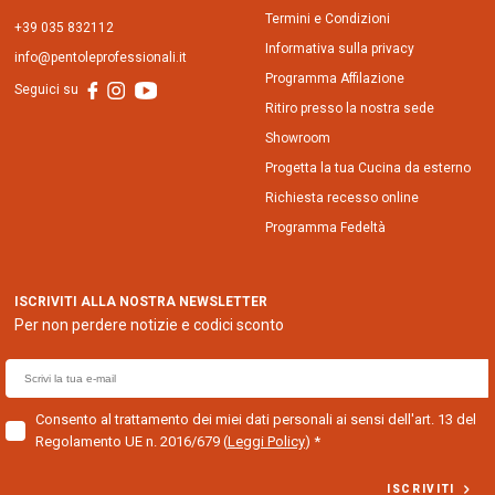
Termini e Condizioni
+39 035 832112
Informativa sulla privacy
info@pentoleprofessionali.it
Programma Affilazione
Seguici su
Ritiro presso la nostra sede
Showroom
Progetta la tua Cucina da esterno
Richiesta recesso online
Programma Fedeltà
ISCRIVITI ALLA NOSTRA NEWSLETTER
Per non perdere notizie e codici sconto
E
m
a
Consento al trattamento dei miei dati personali ai sensi dell'art. 13 del
Regolamento UE n. 2016/679
(
Leggi Policy
)
i
l
ISCRIVITI
f