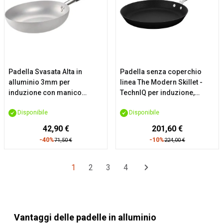
Padella Svasata Alta in
Padella senza coperchio
alluminio 3mm per
linea The Modern Skillet -
induzione con manico
TechnIQ per induzione,
“cool”, diam. 28cm
diam.cm 30
Disponibile
Disponibile
42,90 €
201,60 €
-40%
-10%
71,50 €
224,00 €
1
2
3
4
Vantaggi delle padelle in alluminio