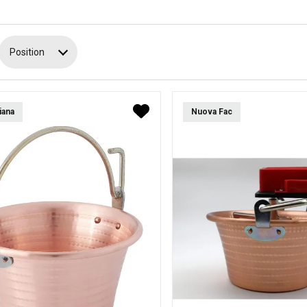
Position
iana
Nuova Fac