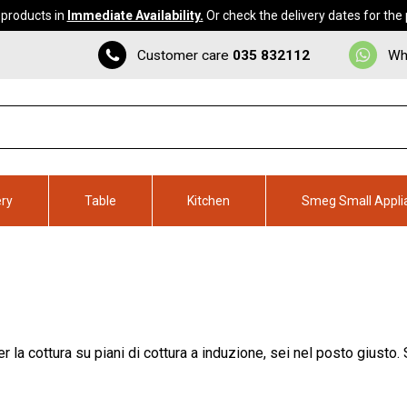
 products in
Immediate Availability.
Or check the delivery dates for the
Customer care
035 832112
Wh
ery
Table
Kitchen
Smeg Small Appli
 la cottura su piani di cottura a induzione, sei nel posto giusto. 