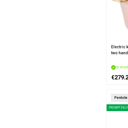
Electric 
two hand
In stoc
€279.
Pentole 
PROMPT DELI