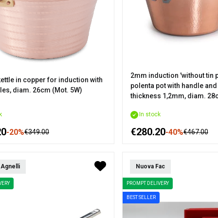
2mm induction 'without tin 
kettle in copper for induction with
polenta pot with handle and
les, diam. 26cm (Mot. 5W)
thickness 1,2mm, diam. 2
k
In stock
20
€280.20
-20%
-40%
€349.00
€467.00
Agnelli
Nuova Fac
VERY
PROMPT DELIVERY
BEST SELLER