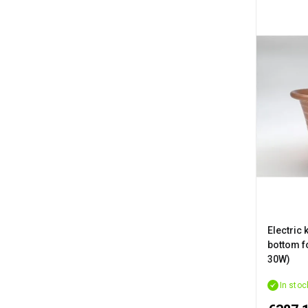
Electric 
bottom f
30W)
In stoc