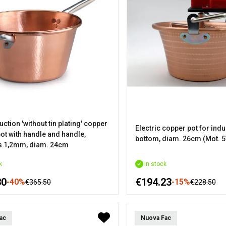
tion 'without tin plating' copper
Electric copper pot for induc
ot with handle and handle,
bottom, diam. 26cm (Mot. 
s 1,2mm, diam. 24cm
k
In stock
30
€194.23
-40%
-15%
€365.50
€228.50
ac
Nuova Fac