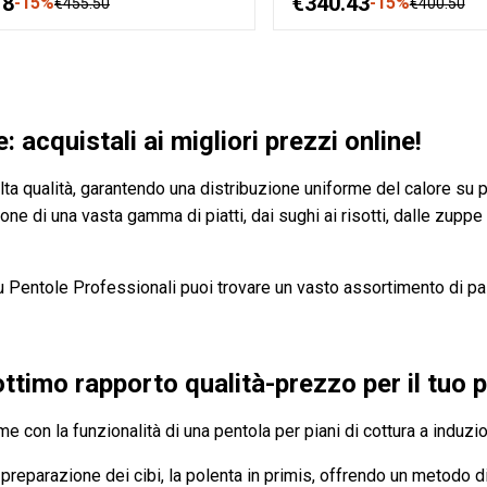
18
€340.43
-15%
-15%
€455.50
€400.50
: acquistali ai migliori prezzi online!
 alta qualità, garantendo una distribuzione uniforme del calore su 
ne di una vasta gamma di piatti, dai sughi ai risotti, dalle zuppe 
 su Pentole Professionali puoi trovare un vasto assortimento di pa
ottimo rapporto qualità-prezzo per il tuo 
e con la funzionalità di una pentola per piani di cottura a induzi
 preparazione dei cibi, la polenta in primis, offrendo un metodo d