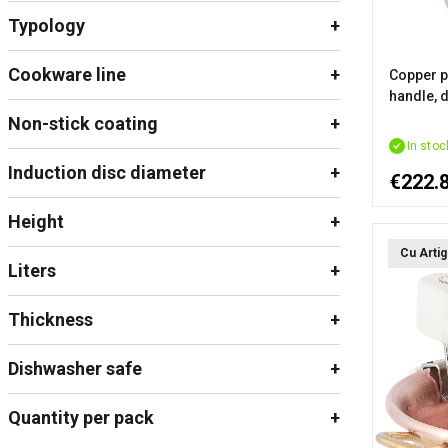
Typology
Cookware line
Copper p
handle, 
Non-stick coating
In stoc
Induction disc diameter
€222.
Height
Cu Artig
Liters
Thickness
Dishwasher safe
Quantity per pack