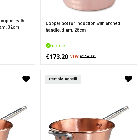
 copper with
Copper pot for induction with arched
diam. 32cm
handle, diam. 26cm
In stock
€173.20
-20%
€216.50
Pentole Agnelli