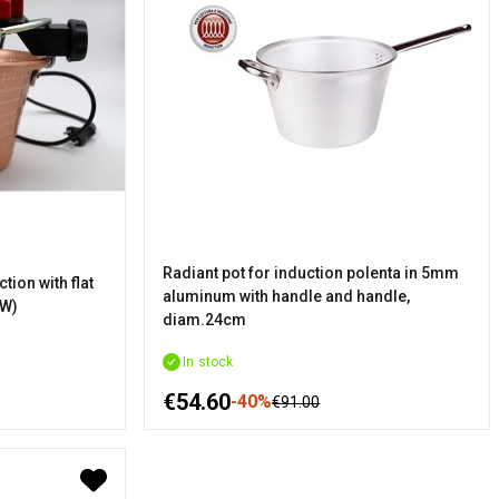
Radiant pot for induction polenta in 5mm
tion with flat
aluminum with handle and handle,
5W)
diam.24cm
In stock
€54.60
-40%
€91.00