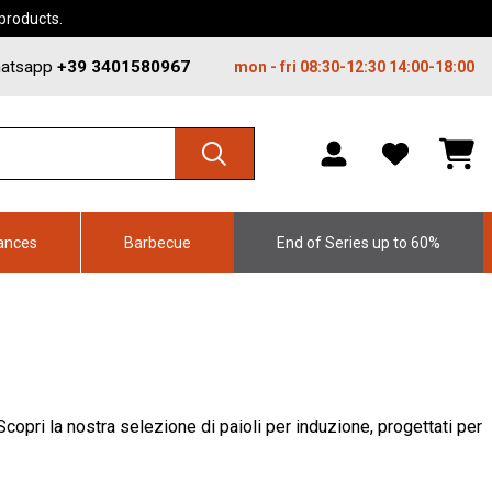
 products.
atsapp
+39 3401580967
mon - fri 08:30-12:30 14:00-18:00
WISHLIST,
SHO
0
CAR
ITEMS
DRO
TRIG
0
PRO
ances
Barbecue
End of Series up to 60%
IN
YOU
SHO
CAR
Scopri la nostra selezione di paioli per induzione, progettati per