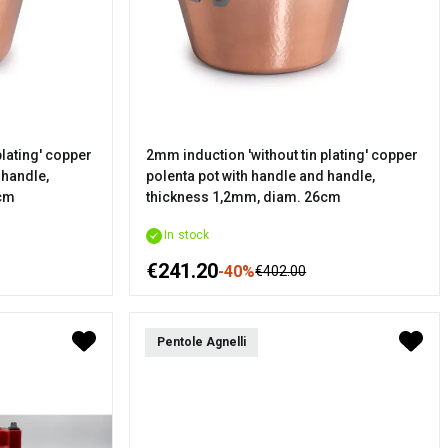
plating' copper
2mm induction 'without tin plating' copper
 handle,
polenta pot with handle and handle,
8cm
thickness 1,2mm, diam. 26cm
In stock
€241.20
-40%
€402.00
Pentole Agnelli