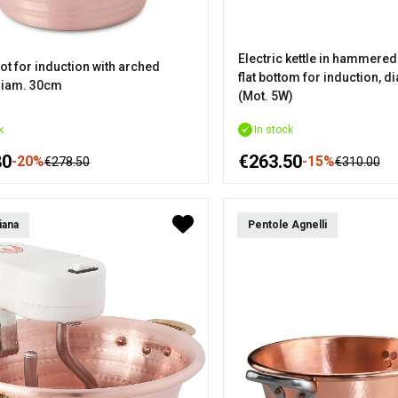
Electric kettle in hammered
ot for induction with arched
flat bottom for induction, 
diam. 30cm
(Mot. 5W)
k
In stock
80
€263.50
-20%
-15%
€278.50
€310.00
iana
Pentole Agnelli