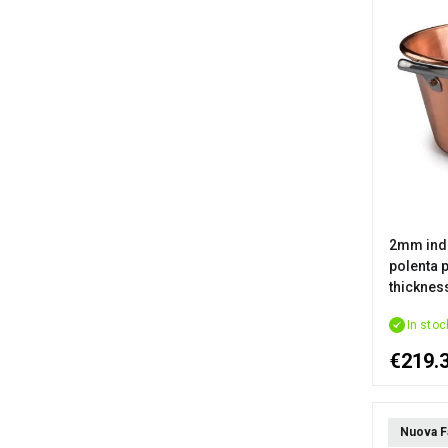
2mm induc
polenta p
thicknes
In stoc
€219.
Nuova F