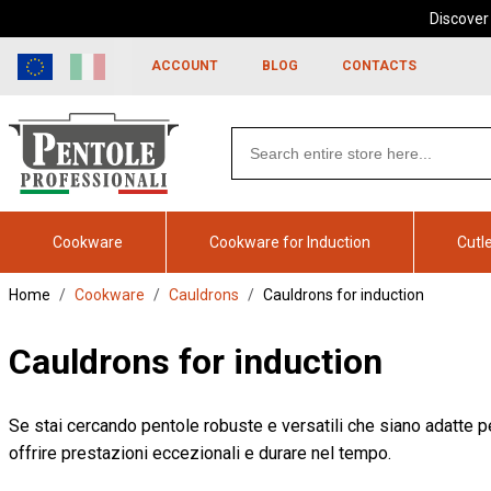
Discover
Skip to
Go to
content
filters
ACCOUNT
BLOG
CONTACTS
Search
products
Cookware
Cookware for Induction
Cutl
Home
Cookware
Cauldrons
Cauldrons for induction
Cauldrons for induction
Se stai cercando pentole robuste e versatili che siano adatte per
offrire prestazioni eccezionali e durare nel tempo.