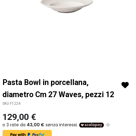
Vai
Pasta Bowl in porcellana,
all'inizio
della
diametro Cm 27 Waves, pezzi 12
galleria
di
SKU F1224
immagini
129,00 €