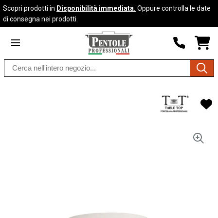
Scopri prodotti in
Disponibilità immediata.
Oppure controlla le date
Skip to
di consegna nei prodotti.
content
SHO
CAR
DRO
Search
TRIG
0
products
PRO
IN
YOU
SHO
CAR
Vai alla
fine della
galleria
di
immagini