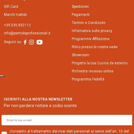
Gift Card
Spedizioni
Marchi trattati
Pagamenti
Termini e Condizioni
+39 035 832112
Informativa sulla privacy
info@pentoleprofessionali.it
Programma Affilazione
Seguici su
Ritiro presso la nostra sede
Showroom
Progetta la tua Cucina da esterno
Richiesta recesso online
Programma Fedeltà
ISCRIVITI ALLA NOSTRA NEWSLETTER
Per non perdere notizie e codici sconto
E
m
a
Consento al trattamento dei miei dati personali ai sensi dell'art. 13 del