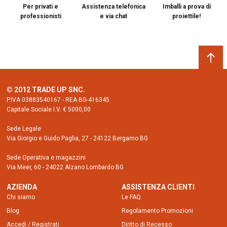
Per privati e
Assistenza telefonica
Imballi a prova di
professionisti
e via chat
proiettile!
© 2012 TRADE UP SNC.
P.IVA 03883540167 - REA BG-416345
Capitale Sociale I.V. € 5000,00
Sede Legale
Via Giorgio e Guido Paglia, 27 - 24122 Bergamo BG
Sede Operativa e magazzini
Via Meer, 60 - 24022 Alzano Lombardo BG
AZIENDA
ASSISTENZA CLIENTI
Chi siamo
Le FAQ
Blog
Regolamento Promozioni
Accedi / Registrati
Diritto di Recesso