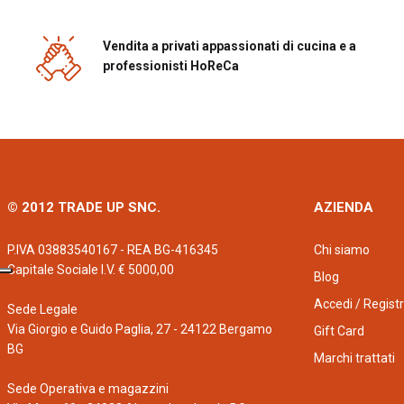
Vendita a privati appassionati di cucina e a
professionisti HoReCa
© 2012 TRADE UP SNC.
AZIENDA
P.IVA 03883540167 - REA BG-416345
Chi siamo
Capitale Sociale I.V. € 5000,00
Blog
Accedi / Registr
Sede Legale
Via Giorgio e Guido Paglia, 27 - 24122 Bergamo
Gift Card
BG
Marchi trattati
Sede Operativa e magazzini