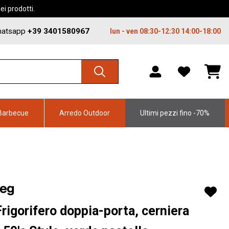
i prodotti.
atsapp
+39 3401580967
lun - ven 08:30-12:30 14:00-18:00
WISHLIST,
SHO
0
CAR
ITEMS
DRO
TRIG
0
PRO
Barbecue
Arredo Outdoor
Ultimi pezzi fino -70%
IN
YOU
SHO
CAR
rigorifero doppia-porta, cerniera