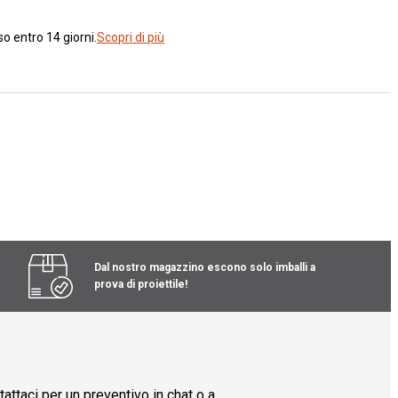
o entro 14 giorni.
Scopri di più
Dal nostro magazzino escono solo imballi a
prova di proiettile!
attaci per un preventivo in chat o a