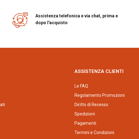
Tipologia ripiani regolabili
Illuminazione interna fri
Assistenza telefonica e via chat, prima e
Numero mensole porta bot
dopo l'acquisto
Mensole porta-bottiglie co
Numero mensole con cope
frigorifero:1
Mensole porta - oggetti co
Numero balconcini regolab
Numero cassetti frutta e 
ASSISTENZA CLIENTI
Ripiano copri - verduriera
Tipo controllo temperatur
Le FAQ
Sbrinamento: manuale
Regolamento Promozioni
Guarnizione Antibatterica
ati
Diritto di Recesso
MultiFlow: Sì
Spedizioni
Ventola: Sì
Pagamenti
Comparto congelatore in
Termini e Condizioni