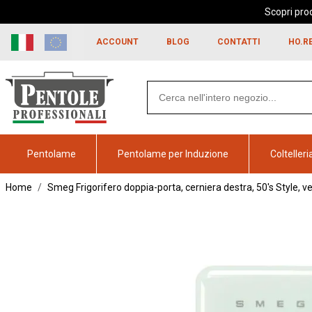
Scopri prod
Skip to
content
ACCOUNT
BLOG
CONTATTI
HO.R
Search
products
Pentolame
Pentolame per Induzione
Coltelleri
Home
Smeg Frigorifero doppia-porta, cerniera destra, 50's Style, 
Vai alla
fine della
galleria
di
immagini