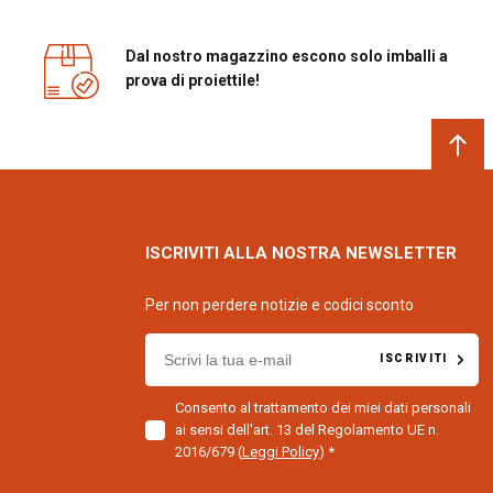
: Cristallo
go a Led
Dal nostro magazzino escono solo imballi a
tiglia Controporta comparto frigorifero: 1
prova di proiettile!
n filo metallico: sì
rchio trasparente Controporta comparto
n filo metallico: sì
ili Controporta comparto frigorifero: 2
verdura: 1
ISCRIVITI ALLA NOSTRA NEWSLETTER
: Sì
a: Elettronico
Per non perdere notizie e codici sconto
E
ISCRIVITI
m
a
Consento al trattamento dei miei dati personali
i
ai sensi dell'art. 13 del Regolamento UE n.
l
corporato
2016/679
(
Leggi Policy
)
f
o