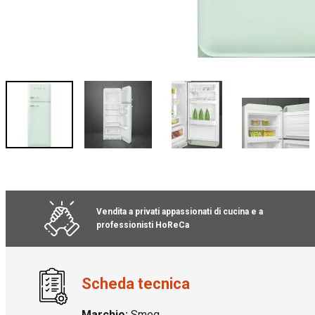
Vai
all'inizio
della
galleria
Vendita a privati appassionati di cucina e a
di
professionisti HoReCa
immagini
Scheda tecnica
Marchio:
Smeg