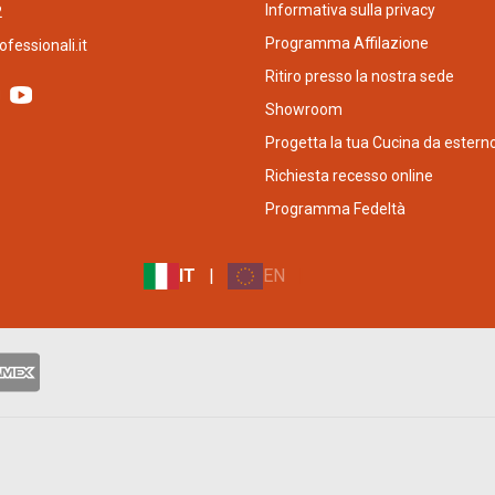
Informativa sulla privacy
2
Programma Affilazione
fessionali.it
CARATTERISTICHE TECNICH
Ritiro presso la nostra sede
Numero ripiani: 1
Showroom
Tipologia ripiani: Filo
Progetta la tua Cucina da estern
Allarme porta aperta: Acu
Richiesta recesso online
Numero di compressori: 
Programma Fedeltà
Tipo di compressore: Inv
CARATTERISTICHE GENERALI
IT
|
EN
|
Dimensioni HxLxP: 17
Larghezza prodotto con p
Profondità del prodotto 
SPECIFICHE ELETTRICHE:
Tensione (V): 220-240 V