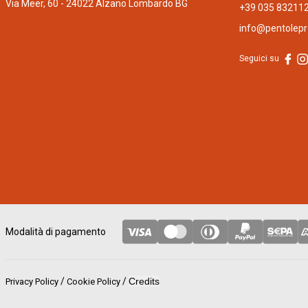
Via Meer, 60 - 24022 Alzano Lombardo BG
+39 035 83211
info@pentolepro
Seguici su
Modalità di pagamento
/
/
Credits
Privacy Policy
Cookie Policy