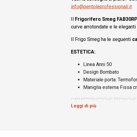
info@pentoleprofessionali.it
Il
Frigorifero Smeg FAB30RPG
curve arrotondate e le eleganti 
Il Frigo Smeg ha le seguenti
ca
ESTETICA:
Linea Anni 50
Design Bombato
Materiale porta: Termof
Maniglia esterna Fissa c
CARATTERISTICHE TECNICHE 
Leggi di più
Libera installazione
Tipo raffreddamento: Frig
Cerniera a destra
Nr ripiani regolabili: 2