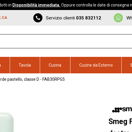
otti in
Disponibilità immediata.
Oppure controlla le date di consegna ne
Servizio clienti
035 832112
Wh
E.CA
a
Tavola
Cucina
Cucine da Esterno
verde pastello, classe D - FAB30RPG5
Smeg F