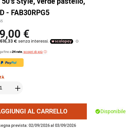
 50's Style, verde pastello,
 D - FAB30RPG5
G5
9,00 €
scopri di più
a fino a
24 rate
,
TÀ
AGGIUNGI AL CARRELLO
Disponibile
segna prevista: 02/09/2026 al 03/09/2026