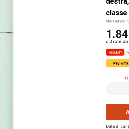
destra,
classe
SKU FAB30RP
1.84
pag
Q
Data di con