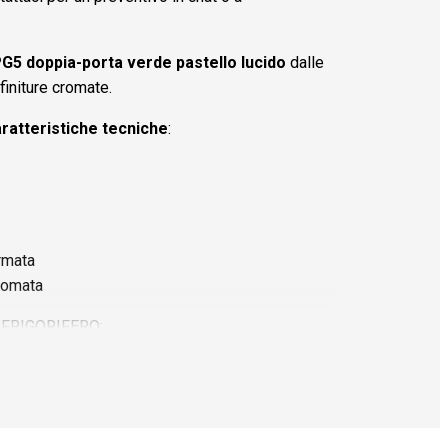
5 doppia-porta verde pastello lucido
dalle
finiture cromate.
ratteristiche tecniche
:
ormata
romata
FRIGORIFERO:
orifero Ventilato, Freezer statico