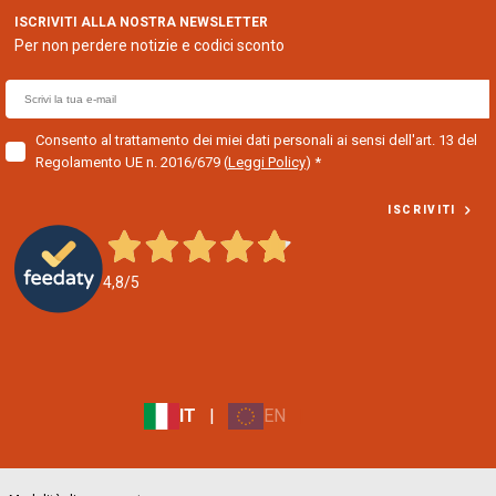
ISCRIVITI ALLA NOSTRA NEWSLETTER
Per non perdere notizie e codici sconto
E
m
a
Consento al trattamento dei miei dati personali ai sensi dell'art. 13 del
Regolamento UE n. 2016/679
(
Leggi Policy
)
i
l
ISCRIVITI
f
o
r
4,8
/5
n
e
w
s
l
e
IT
|
EN
|
t
t
e