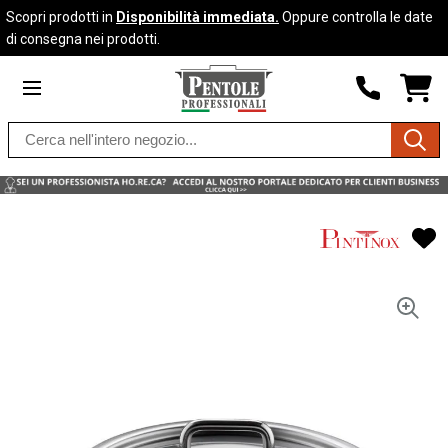
Scopri prodotti in
Disponibilità immediata.
Oppure controlla le date
Skip to
di consegna nei prodotti.
content
SHO
CAR
DRO
Search
TRIG
0
products
PRO
IN
YOU
SHO
CAR
Vai alla
fine della
galleria
di
immagini