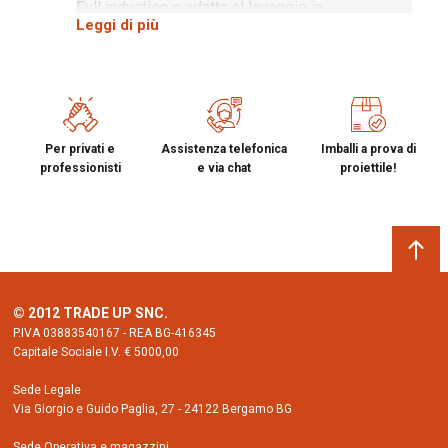
Full induction e adatta al lavaggio in
Leggi di più
lavastoviglie
Per privati e
Assistenza telefonica
Imballi a prova di
professionisti
e via chat
proiettile!
© 2012 TRADE UP SNC.
P.IVA 03883540167 - REA BG-416345
Capitale Sociale I.V. € 5000,00
Sede Legale
Via Giorgio e Guido Paglia, 27 - 24122 Bergamo BG
Sede Operativa e magazzini