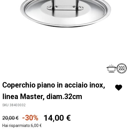
Vai
Coperchio piano in acciaio inox,
all'inizio
della
linea Master, diam.32cm
galleria
di
SKU 38403032
immagini
14,00 €
-30%
20,00 €
Hai risparmiato:
6,00 €