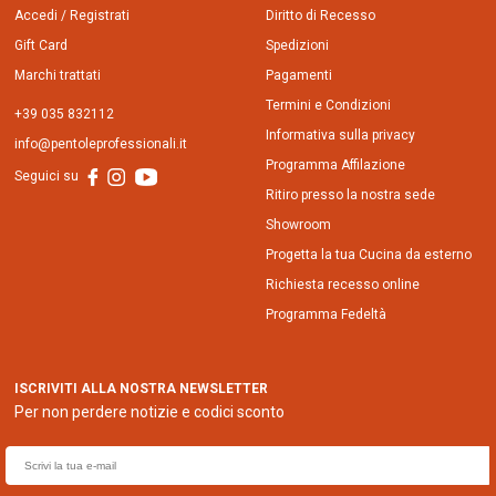
Accedi / Registrati
Diritto di Recesso
Gift Card
Spedizioni
Marchi trattati
Pagamenti
Termini e Condizioni
+39 035 832112
Informativa sulla privacy
info@pentoleprofessionali.it
Programma Affilazione
Seguici su
Ritiro presso la nostra sede
Showroom
Progetta la tua Cucina da esterno
Richiesta recesso online
Programma Fedeltà
ISCRIVITI ALLA NOSTRA NEWSLETTER
Per non perdere notizie e codici sconto
E
m