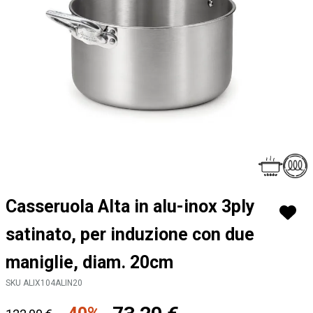
Vai
Casseruola Alta in alu-inox 3ply
all'inizio
della
satinato, per induzione con due
galleria
di
maniglie, diam. 20cm
immagini
SKU ALIX104ALIN20