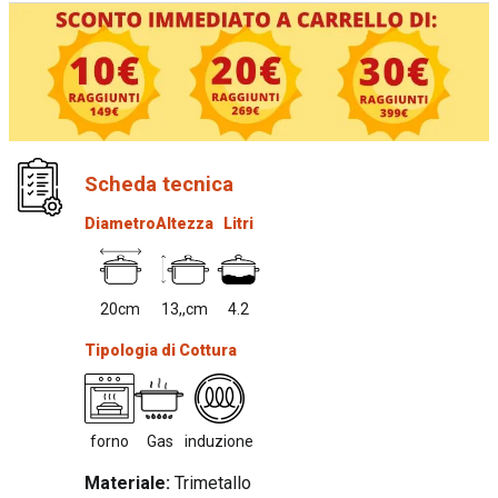
Scheda tecnica
Diametro
Altezza
Litri
20cm
13,,cm
4.2
Tipologia di Cottura
forno
Gas
induzione
Materiale:
Trimetallo