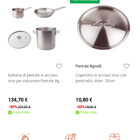
PRONTA CONSEGNA
diverse tecniche di cottura
Ha un'ottima resistenza ad urti, shock
termici, abrasioni, corrosione
E’ lavabile in lavastoviglie
Spessore totale: 2,5mm
Pentole Agnelli
Batteria di pentole in acciaio
Coperchio in acciaio inox con
inox per induzione Pentole Ag...
ponticello, diam. 20cm
134,70 €
10,80 €
-40%
-40%
224,50 €
18,00 €
Disponibile
Disponibile