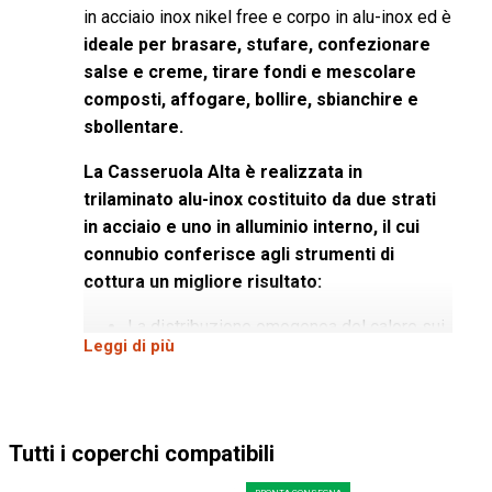
in acciaio inox nikel free e corpo in alu-inox ed è
ideale per brasare, stufare, confezionare
salse e creme, tirare fondi e mescolare
composti, affogare, bollire, sbianchire e
sbollentare.
La Casseruola Alta è realizzata in
trilaminato alu-inox costituito da due strati
in acciaio e uno in alluminio interno, il cui
connubio conferisce agli strumenti di
cottura un migliore risultato:
La distribuzione omogenea del calore sui
Leggi di più
fianchi e in superficie omogenea
Il cuore di alluminio assicura un buon
risparmio energetico e un'ottima
trasmissione del calore
Tutti i coperchi compatibili
E' un materiale versatile infatti si adatta a