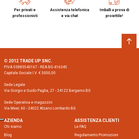
Per privati e
Assistenza telefonica
Imballi a prova di
professionisti
e via chat
proiettile!
© 2012 TRADE UP SNC.
P.IVA 03883540167 - REA BG-416345
Capitale Sociale I.V. € 5000,00
Sede Legale
Via Giorgio e Guido Paglia, 27 - 24122 Bergamo BG
Sede Operativa e magazzini
Via Meer, 60 - 24022 Alzano Lombardo BG
AZIENDA
ASSISTENZA CLIENTI
Chi siamo
Le FAQ
Blog
Regolamento Promozioni