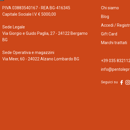
P.IVA 03883540167 - REA BG-416345
Chi siamo
Capitale Sociale I.V. € 5000,00
Blog
Accedi / Registr
Sede Legale
Via Giorgio e Guido Paglia, 27 - 24122 Bergamo
Gift Card
BG
Marchi trattati
Sede Operativa e magazzini
Via Meer, 60 - 24022 Alzano Lombardo BG
+39 035 83211
info@pentolepro
Seguici su