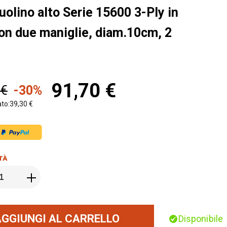
olino alto Serie 15600 3-Ply in
on due maniglie, diam.10cm, 2
91,70 €
 €
-30%
ato:
39,30 €
TÀ
AGGIUNGI AL CARRELLO
Disponibile