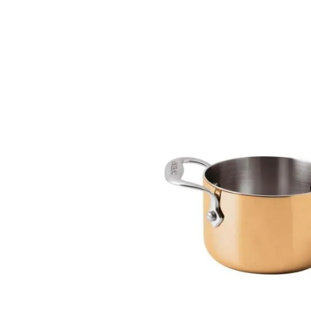
galleria
di
immagini