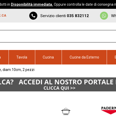
otti in
Disponibilità immediata.
Oppure controlla le date di consegna ne
Servizio clienti
035 832112
Wh
E.CA
a
Tavola
Cucina
Cucine da Esterno
e, diam.10cm, 2 pezzi