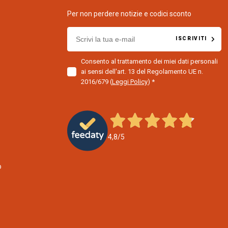
Per non perdere notizie e codici sconto
E
ISCRIVITI
m
a
Consento al trattamento dei miei dati personali
i
ai sensi dell'art. 13 del Regolamento UE n.
l
2016/679
(
Leggi Policy
)
f
o
r
n
e
4,8
/5
w
s
o
l
e
t
t
e
r