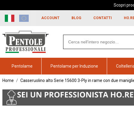
Scopri prod
Skip to
content
ACCOUNT
BLOG
CONTATTI
HO.R
Search
products
Pentolame
Pentolame per Induzione
Coltelleri
Home
Casseruolino alto Serie 15600 3-Ply in rame con due manigli
Vai alla
fine della