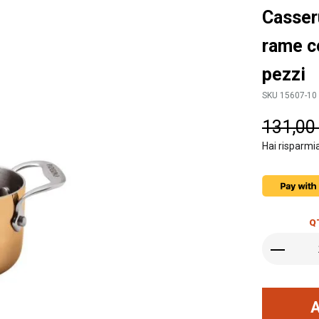
Casseru
rame c
pezzi
SKU 15607-10
131,00
Hai risparmi
Q