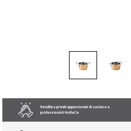
Vai
all'inizio
della
galleria
Vendita a privati appassionati di cucina e a
di
professionisti HoReCa
immagini