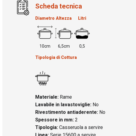
Scheda tecnica
Diametro
Altezza
Litri
10cm
6,5cm
0,5
Tipologia di Cottura
Gas
Materiale:
Rame
Lavabile in lavastoviglie:
No
Rivestimento antiaderente:
No
Spessore in mm:
2
Tipologia:
Casseruola a servire
Linea:
Serie 15600 a servire