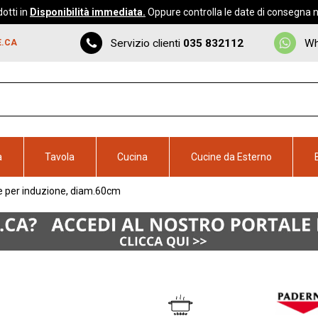
otti in
Disponibilità immediata.
Oppure controlla le date di consegna ne
Servizio clienti
035 832112
Wh
E.CA
a
Tavola
Cucina
Cucine da Esterno
ie per induzione, diam.60cm