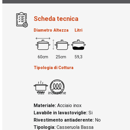
Scheda tecnica
Diametro
Altezza
Litri
60cm
25cm
59,3
Tipologia di Cottura
Gas
induzione
Materiale:
Acciaio inox
Lavabile in lavastoviglie:
Si
Rivestimento antiaderente:
No
Tipologia:
Casseruola Bassa