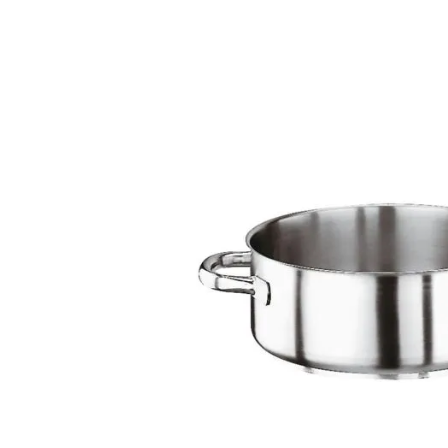
galleria
di
immagini