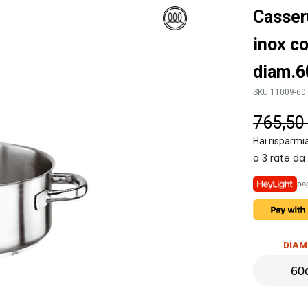
Casser
inox c
diam.
SKU 11009-60
765,50
Hai risparmi
pag
DIAM