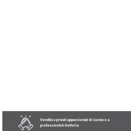
Vai
all'inizio
della
galleria
di
immagini
Vendita a privati appassionati di cucina e a
professionisti HoReCa