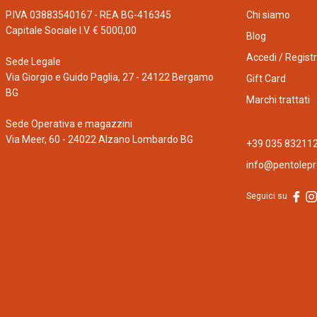
P.IVA 03883540167 - REA BG-416345
Chi siamo
Capitale Sociale I.V. € 5000,00
Blog
Accedi / Registr
Sede Legale
Via Giorgio e Guido Paglia, 27 - 24122 Bergamo
Gift Card
BG
Marchi trattati
Sede Operativa e magazzini
Via Meer, 60 - 24022 Alzano Lombardo BG
+39 035 83211
info@pentolepro
Seguici su