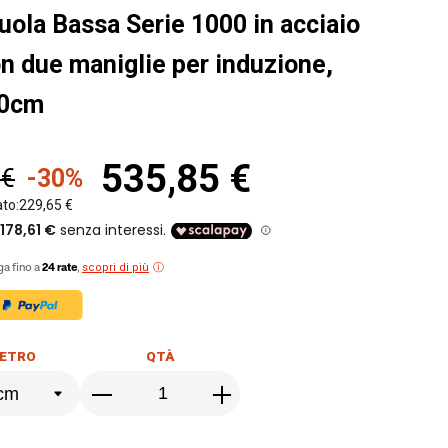
uola Bassa Serie 1000 in acciaio
on due maniglie per induzione,
60cm
535,85 €
 €
-30%
ato:
229,65 €
scopri di più
a fino a
24 rate
,
ETRO
QTÀ