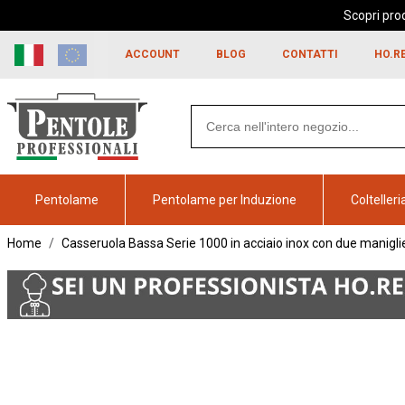
Scopri prod
Skip to
content
ACCOUNT
BLOG
CONTATTI
HO.R
Search
products
Pentolame
Pentolame per Induzione
Coltelleri
Home
Casseruola Bassa Serie 1000 in acciaio inox con due manigl
Vai alla
fine della