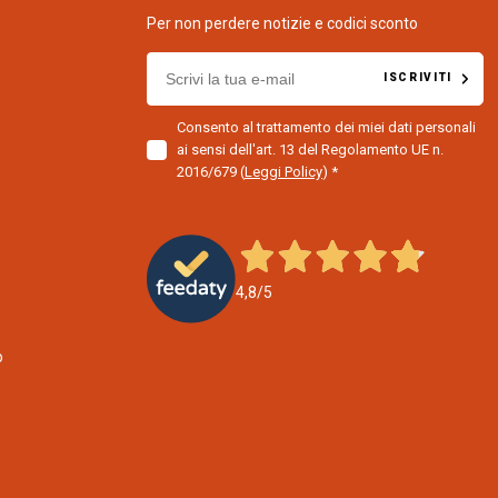
Per non perdere notizie e codici sconto
E
ISCRIVITI
m
a
Consento al trattamento dei miei dati personali
i
ai sensi dell'art. 13 del Regolamento UE n.
l
2016/679
(
Leggi Policy
)
f
o
r
n
e
4,8
/5
w
s
o
l
e
t
t
e
r