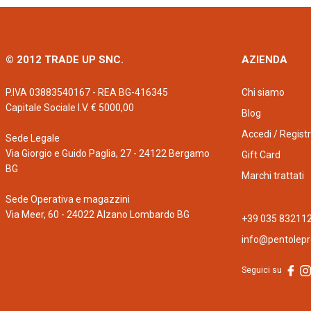
© 2012 TRADE UP SNC.
AZIENDA
P.IVA 03883540167 - REA BG-416345
Chi siamo
Capitale Sociale I.V. € 5000,00
Blog
Accedi / Registr
Sede Legale
Via Giorgio e Guido Paglia, 27 - 24122 Bergamo
Gift Card
BG
Marchi trattati
Sede Operativa e magazzini
Via Meer, 60 - 24022 Alzano Lombardo BG
+39 035 83211
info@pentolepro
Seguici su