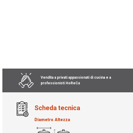
Vai
all'inizio
della
galleria
Vendita a privati appassionati di cucina e a
di
professionisti HoReCa
immagini
Scheda tecnica
Diametro
Altezza