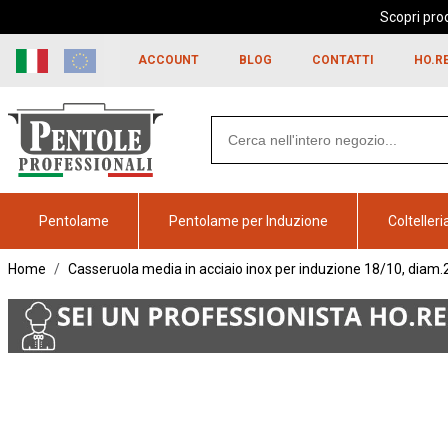
Scopri prod
Skip to
content
ACCOUNT
BLOG
CONTATTI
HO.R
Search
products
Pentolame
Pentolame per Induzione
Coltelleri
Home
Casseruola media in acciaio inox per induzione 18/10, diam
Vai alla
fine della