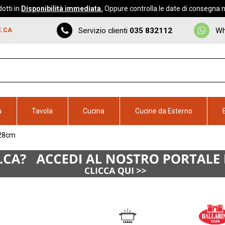
otti in
Disponibilità immediata.
Oppure controlla le date di consegna ne
Servizio clienti
035 832112
Wh
E.CA
a
Tavola
Cucina
Cucine da Esterno
.28cm