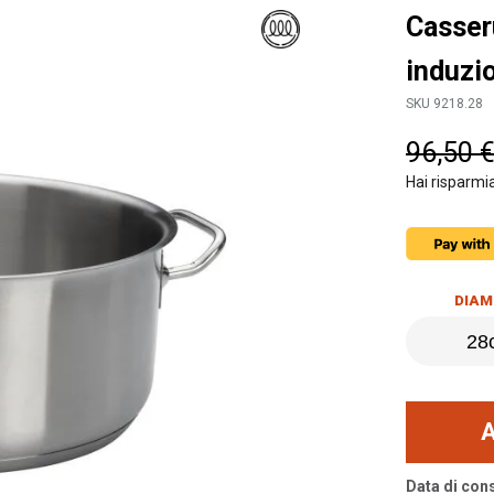
Casseru
induzi
SKU 9218.28
96,50 
Hai risparmi
DIAM
Data di con