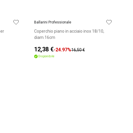
Ballarini Professionale
Bal
per
Coperchio piano in acciaio inox 18/10,
Pen
diam.16cm
18
12,38 €
40
-24.97%
16,50 €
Disponibile
D