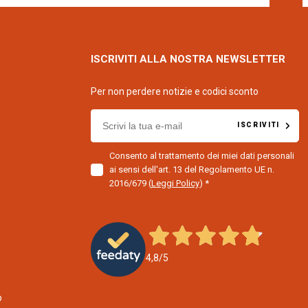
ISCRIVITI ALLA NOSTRA NEWSLETTER
Per non perdere notizie e codici sconto
E
ISCRIVITI
m
a
Consento al trattamento dei miei dati personali
i
ai sensi dell'art. 13 del Regolamento UE n.
l
2016/679
(
Leggi Policy
)
f
o
r
n
e
4,8
/5
w
s
o
l