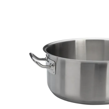
galleria
di
immagini